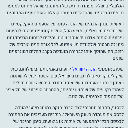
הגלובליים שלה. מעמדה החזק של המותג בישראל מיוחס למספר
גורמים מרכזיים שמהדהדים היטב בקהילת האופנוענים המקומית.
ראשית, מגוון הדגמים של הונדה עונה על הטעמים האקלקטיים
של רוכבים ישראלים, ומציע הכל, החל מקטנועים זריזים לנסיעות
עירוניות הומות אדם ועד אופני שטח עמידים לרוחות הרפתקניות.
גיוון זה מבטיח שלהונדה יש אופנוע לכל אורח חיים וצרכים של
רוכב, מה שהופך אותו לבחירה מועדפת בקרב קהלים דמוגרפיים
שונים.
שנית, אופנועי
הונדה ישראל
ידועים באמינותם וביעילותם, שתי
שיקולים קריטיים לרוכבים בישראל, שם השטח יכול להשתנות
באופן דרמטי. העמידות של אופני הונדה פירושה שהם יכולים
לעמוד בקשיים של שימוש יומיומי, מהמרחב העירוני של תל אביב
ועד הנופים הצחיחים של הנגב.
לבסוף, תמחור תחרותי לצד הכרה חזקה במותג סייעו להונדה
לבסס את מעמדה בשוק הישראלי. רוכבים מעריכים את התמורה
לכספם מבלי להתפשר על איכות או ביצועים, סימן ההיכר של