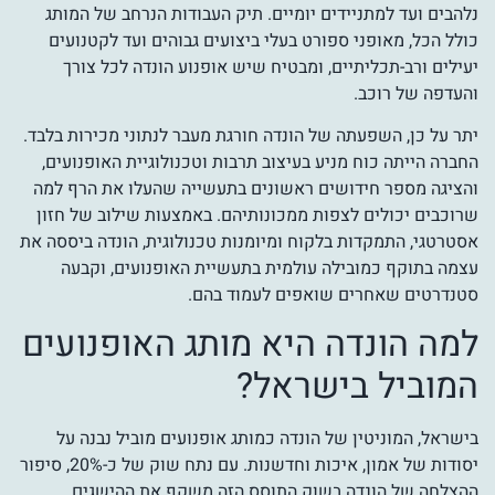
נלהבים ועד למתניידים יומיים. תיק העבודות הנרחב של המותג
כולל הכל, מאופני ספורט בעלי ביצועים גבוהים ועד לקטנועים
יעילים ורב-תכליתיים, ומבטיח שיש אופנוע הונדה לכל צורך
והעדפה של רוכב.
יתר על כן, השפעתה של הונדה חורגת מעבר לנתוני מכירות בלבד.
החברה הייתה כוח מניע בעיצוב תרבות וטכנולוגיית האופנועים,
והציגה מספר חידושים ראשונים בתעשייה שהעלו את הרף למה
שרוכבים יכולים לצפות ממכונותיהם. באמצעות שילוב של חזון
אסטרטגי, התמקדות בלקוח ומיומנות טכנולוגית, הונדה ביססה את
עצמה בתוקף כמובילה עולמית בתעשיית האופנועים, וקבעה
סטנדרטים שאחרים שואפים לעמוד בהם.
למה הונדה היא מותג האופנועים
המוביל בישראל?
בישראל, המוניטין של הונדה כמותג אופנועים מוביל נבנה על
יסודות של אמון, איכות וחדשנות. עם נתח שוק של כ-20%, סיפור
ההצלחה של הונדה בשוק התוסס הזה משקף את ההישגים