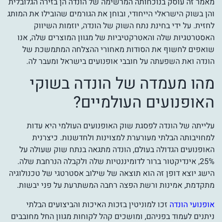
מאמר זה עוסק בנוכחותה המרשימה של הונדה הן בזירה הגלובלית
והן בשוק הישראלי הייחודי, ובוחן את הגורמים שהובילו את המותג
לחזית. על ידי בחינת נתח השוק של הונדה, יוזמות השיווק
האסטרטגיות שלה והאטרקטיביות של מגוון המוצרים שלה, אנו
שואפים לחשוף את הסודות מאחורי ההצלחה המתמשכת של
הונדה ואת השפעתה על חובבי אופנועים בישראל ומעבר לה.
מהו מעמדה של הונדה בשוקי
האופנועים העולמיים?
עלייתה של הונדה לפסגת שוק האופנועים העולמי היא עדות
למחויבותה הבלתי מעורערת למצוינות ולחדשנות. כיצרנית
האופנועים הגדולה בעולם, הונדה מתגאה בנתח שוק שעולה על
25%, אינדיקטור ברור לדומיננטיות שלה ולקבלה הנרחבת שלה.
הישג יוצא דופן זה הוא תוצאה של שילוב אסטרטגי של טכנולוגיה
מתקדמת, אמינות ורשת הפצה רחבה המשתרעת על פני יבשות.
אופנועי הונדה
זכו למוניטין בזכות האיכות והביצועים הבלתי
ניתנים לעמוד בפניהם, ומושכים קהל לקוחות מגוון החל מחובבים