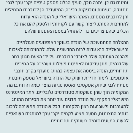
זמינים גם כן. יתרה מכך, סעיף הבלוג מספק טיפים יקרי ערך לגבי
תחזוקה, בטיחות וטכניקות רכיבה, המיועדים הן לרוכבים מתחילים
והן לרוכבים מנוסים. האתר הישראלי של הונדה הוא עדות
למחויבות המותג ליצור קשר עם לקוחותיו ולספק להם את כל
הכלים שהם צריכים כדי להתחיל במסע האופנוע שלהם.
ההצלחה המתמשכת של הונדה בשוקי האופנועים העולמיים
והישראליים היא עדות לרוח החדשנית שלה, למחויבותה לאיכות
ולהבנה העמוקה שלה לצורכי הרוכבים. על ידי הצעת מגוון רחב
של דגמים, מתן עדיפות לאמינות ויעילות ושמירה על מחירים
תחרותיים, הונדה ביססה את עצמה כמותג מועדף בקרב חובבי
אופנועים. לימוד חדירת השוק של הונדה בישראל מספק תובנות
מפתח לגבי שיווק אפקטיבי ואסטרטגיות מוצר שמהדהדות ברמה
המקומית תוך שהן משקפות סטנדרטים גלובליים. אתר האינטרנט
הישראלי המקיף של הונדה מדגים עוד יותר את מסירות המותג
למעורבות ולשביעות רצון הלקוחות. ככל שהונדה ממשיכה לרכוב
בנתיב המצוינות, מסעה מציע לקחים יקרי ערך למותגים השואפים
להשיג הישגים דומים בשווקים תחרותיים.